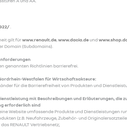
sstufen A und AA.
G22/
.
eit gilt für
www.renault.de
,
www.dacia.de
und
www.shop.da
eser Domain (Subdomains).
sanforderungen
n genannten Richtlinien barrierefrei.
rdrhein-Westfalen für Wirtschaftsakteure:
nder für die Barrierefreiheit von Produkten und Dienstleis
ienstleistung mit Beschreibungen und Erläuterungen, die z
g erforderlich sind
eine Website umfassende Produkte und Dienstleistungen r
dukten (z.B. Neufahrzeuge, Zubehör- und Originalersatzteil
 das RENAULT Vertriebsnetz;