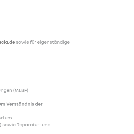
cia.de
sowie für eigenständige
tungen (MLBF)
um Verständnis der
und um
e) sowie Reparatur- und