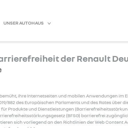
UNSER AUTOHAUS
arrierefreiheit der Renault D
e
 bemüht, ihre Internetseiten und mobilen Anwendungen im E
2019/882 des Europäischen Parlaments und des Rates über di
 für Produkte und Dienstleistungen (Barrierefreiheitsstärku
ierefreiheitsstärkungsgesetz (BFSG) barrierefrei zugängli
ren sich vorliegend an den Richtlinien der Web Content Ac