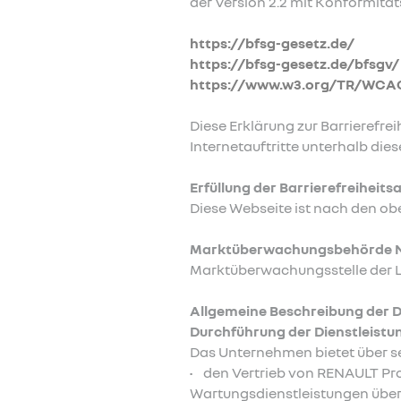
der Version 2.2 mit Konformität
https://bfsg-gesetz.de/
https://bfsg-gesetz.de/bfsgv/
https://www.w3.org/TR/WCA
Diese Erklärung zur Barrierefreih
Internetauftritte unterhalb di
Erfüllung der Barrierefreiheit
Diese Webseite ist nach den obe
Marktüberwachungsbehörde No
Marktüberwachungsstelle der Lä
Allgemeine Beschreibung der D
Durchführung der Dienstleistun
Das Unternehmen bietet über s
• den Vertrieb von RENAULT Pro
Wartungsdienstleistungen über