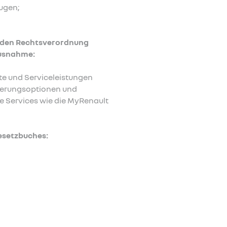
ugen;
senden Rechtsverordnung
Ausnahme:
te und Serviceleistungen
zierungsoptionen und
le Services wie die MyRenault
esetzbuches: